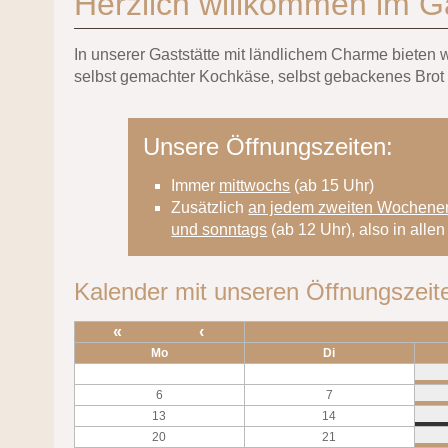
Herzlich willkommen im G
In unserer Gaststätte mit ländlichem Charme bieten
selbst gemachter Kochkäse, selbst gebackenes Brot
Unsere Öffnungszeiten:
Immer
mittwochs
(ab 15 Uhr)
Zusätzlich
an jedem zweiten Wochene
und sonntags
(ab 12 Uhr), also in all
Kalender mit unseren Öffnungszeit
«
‹
Mo
Di
6
7
13
14
20
21