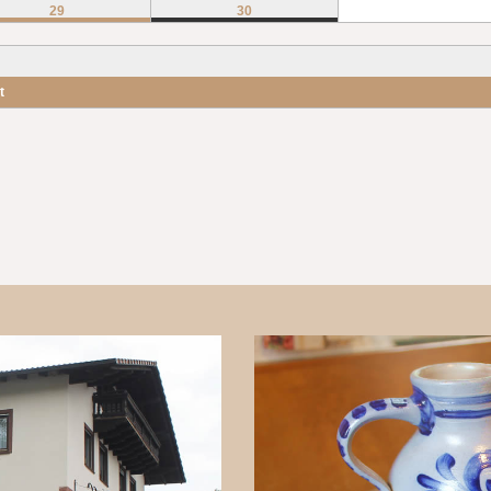
29
30
t