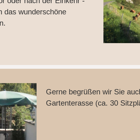
r oder nach der Einkehr -
ch das wunderschöne
n.
Gerne begrüßen wir Sie auc
Gartenterasse (ca. 30 Sitzpl