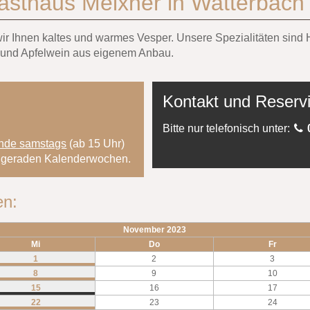
asthaus Meixner in Watterbach
 wir Ihnen kaltes und warmes Vesper. Unsere Spezialitäten si
 und Apfelwein aus eigenem Anbau.
Kontakt und Reserv
Bitte nur telefonisch unter:
nde samstags
(ab 15 Uhr)
en geraden Kalenderwochen.
en:
November 2023
Mi
Do
Fr
1
2
3
8
9
10
15
16
17
22
23
24