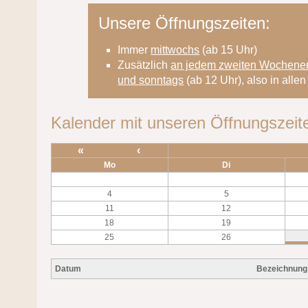
Unsere Öffnungszeiten:
Immer
mittwochs
(ab 15 Uhr)
Zusätzlich
an jedem zweiten Wochene
und sonntags
(ab 12 Uhr), also in all
Kalender mit unseren Öffnungszeit
«
‹
Mo
Di
4
5
11
12
18
19
25
26
Datum
Bezeichnung