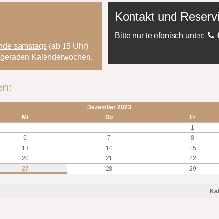
Kontakt und Reserv
Bitte nur telefonisch unter:
nde samstags
(ab 15 Uhr)
en geraden Kalenderwochen.
en:
Dezember 2023
Mi
Do
Fr
1
6
7
8
13
14
15
20
21
22
27
28
29
Kat