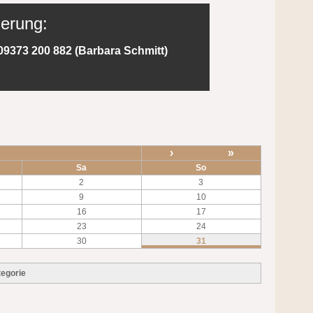
ierung:
09373 200 882 (Barbara Schmitt)
›
»
Sa
So
2
3
9
10
16
17
23
24
30
31
egorie