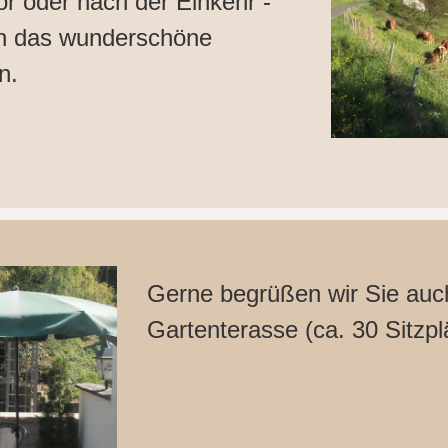
r oder nach der Einkehr -
ch das wunderschöne
n.
Gerne begrüßen wir Sie auc
Gartenterasse (ca. 30 Sitzpl