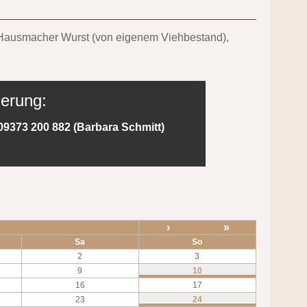
nd Hausmacher Wurst (von eigenem Viehbestand),
ierung:
09373 200 882 (Barbara Schmitt)
›
»
Sa
So
2
3
9
10
16
17
23
24