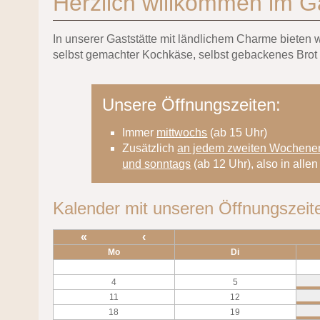
Herzlich willkommen im G
In unserer Gaststätte mit ländlichem Charme bieten
selbst gemachter Kochkäse, selbst gebackenes Brot
Unsere Öffnungszeiten:
Immer
mittwochs
(ab 15 Uhr)
Zusätzlich
an jedem zweiten Wochene
und sonntags
(ab 12 Uhr), also in all
Kalender mit unseren Öffnungszeit
«
‹
Mo
Di
4
5
11
12
18
19