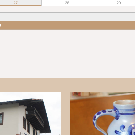
27
28
29
t