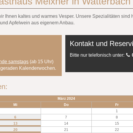
asthaus Meixner in Watterbach
 wir Ihnen kaltes und warmes Vesper. Unsere Spezialitäten si
 und Apfelwein aus eigenem Anbau.
Kontakt und Reserv
Bitte nur telefonisch unter:
nde samstags
(ab 15 Uhr)
en geraden Kalenderwochen.
en:
März 2024
Mi
Do
Fr
1
6
7
8
13
14
15
20
21
22