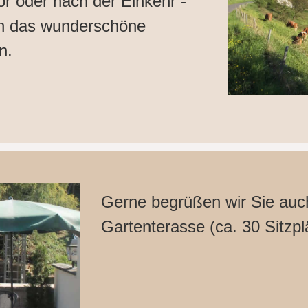
r oder nach der Einkehr -
ch das wunderschöne
n.
Gerne begrüßen wir Sie auc
Gartenterasse (ca. 30 Sitzpl