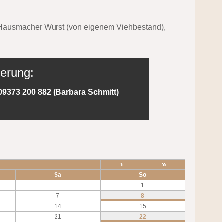
nd Hausmacher Wurst (von eigenem Viehbestand),
ierung:
09373 200 882 (Barbara Schmitt)
›
»
Sa
So
1
7
8
14
15
21
22