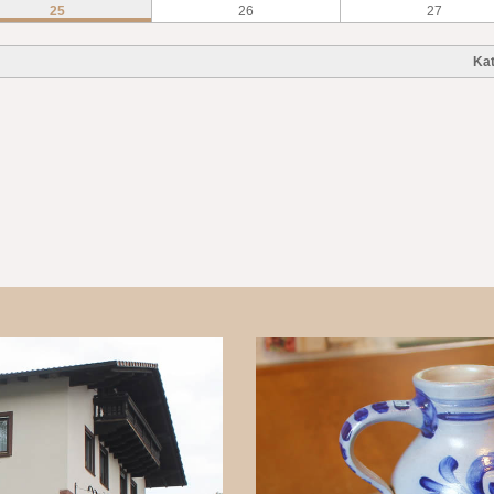
25
26
27
Kat