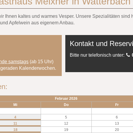
asthaus Meixner in Watterbach
 wir Ihnen kaltes und warmes Vesper. Unsere Spezialitäten si
 und Apfelwein aus eigenem Anbau.
Kontakt und Reserv
Bitte nur telefonisch unter:
nde samstags
(ab 15 Uhr)
en geraden Kalenderwochen.
en:
Februar 2026
Mi
Do
Fr
4
5
6
11
12
13
18
19
20