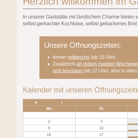
Herzlich willkommen im G
In unserer Gaststätte mit ländlichem Charme bieten
selbst gemachter Kochkäse, selbst gebackenes Brot
Unsere Öffnungszeiten:
Immer
mittwochs
(ab 15 Uhr)
Zusätzlich
an jedem zweiten Wochene
und sonntags
(ab 12 Uhr), also in all
Kalender mit unseren Öffnungszeit
«
‹
Mo
Di
2
3
9
10
16
17