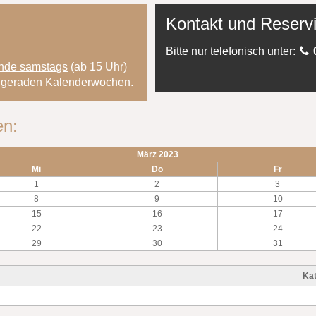
Kontakt und Reserv
Bitte nur telefonisch unter:
nde samstags
(ab 15 Uhr)
en geraden Kalenderwochen.
en:
März 2023
Mi
Do
Fr
1
2
3
8
9
10
15
16
17
22
23
24
29
30
31
Kat