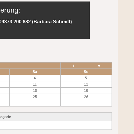
ierung:
09373 200 882 (Barbara Schmitt)
›
»
Sa
So
4
5
11
12
18
19
25
26
egorie