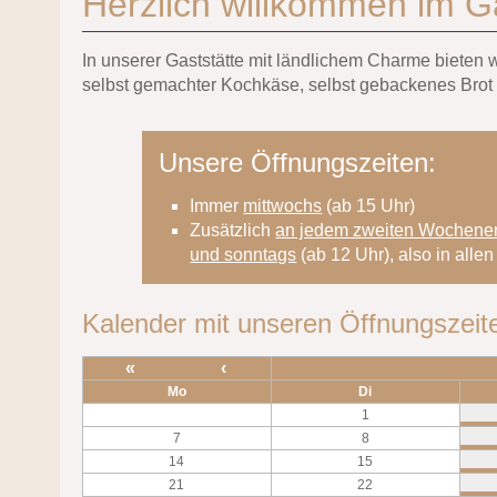
Herzlich willkommen im G
In unserer Gaststätte mit ländlichem Charme bieten
selbst gemachter Kochkäse, selbst gebackenes Brot
Unsere Öffnungszeiten:
Immer
mittwochs
(ab 15 Uhr)
Zusätzlich
an jedem zweiten Wochene
und sonntags
(ab 12 Uhr), also in all
Kalender mit unseren Öffnungszeit
«
‹
Mo
Di
1
7
8
14
15
21
22