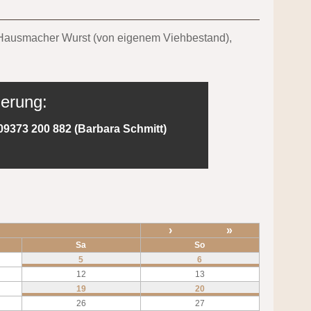
nd Hausmacher Wurst (von eigenem Viehbestand),
ierung:
09373 200 882 (Barbara Schmitt)
›
»
Sa
So
5
6
12
13
19
20
26
27