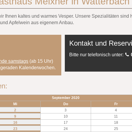
asthaus Meixner in Watterbach
 wir Ihnen kaltes und warmes Vesper. Unsere Spezialitäten si
 und Apfelwein aus eigenem Anbau.
Kontakt und Reserv
Bitte nur telefonisch unter:
nde samstags
(ab 15 Uhr)
en geraden Kalenderwochen.
en:
September 2020
Mi
Do
Fr
2
3
4
9
10
11
16
17
18
23
24
25